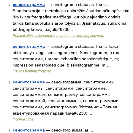
сенситограмма
— sensitograma statusas T sritis
4
Standartizacija ir metrologija apibrėžtis Jautriamačiu apšviesta,
išryškinta fotografinė medžiaga, kurioje pajuodimo optinis
tankis kinta šuoliukais arba tolydžiai. Jį išmatavus, sudaroma
būdingoji kreivė, pagal&#8230; …
Penkiakalbis aiškinamasis metrologijos terminų žodynas
сенситограмма
— sensitograma statusas T sritis fizika
5
atitikmenys: angl. sensitogram vok. Sensitogramm, n rus.
сенситограмма, f pranc. échantillon sensitométrique, m;
impression sensitométrique, f; sensitogramme, m …
Fizikos terminų žodynas
сенситограмма
— сенситограмма, сенситограммы,
6
сенситограммы, сенситограмм, сенситограмме,
сенситограммам, сенситограмму, сенситограммы,
сенситограммой, сенситограммою, сенситограммами,
сенситограмме, сенситограммах (Источник: «Полная
акцентуированная парадигма&#8230; …
Формы слов
сенситограмма
— сенситогр амма, ы …
7