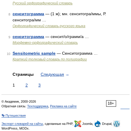
Русский орфографический словарь
сенситограмма
— (1 ж); мн. сенситогра/ммы, Р.
8
сенситогра/мм …
Орфографический словарь русского языка
сенситограмма
— сенсит/о/грамм/а …
9
Морфемно-орфографический словарь
Sensitometric sample
— Сенситограмма …
10
Краткий толковый словарь по полиграфии
Страницы
Следующая
→
1
2
3
© Академик, 2000-2026
18+
Обратная связь:
Техподдержка
,
Реклама на сайте
👣 Путешествия
Экспорт словарей на сайты
, сделанные на PHP,
Joomla,
Drupal,
WordPress, MODx.