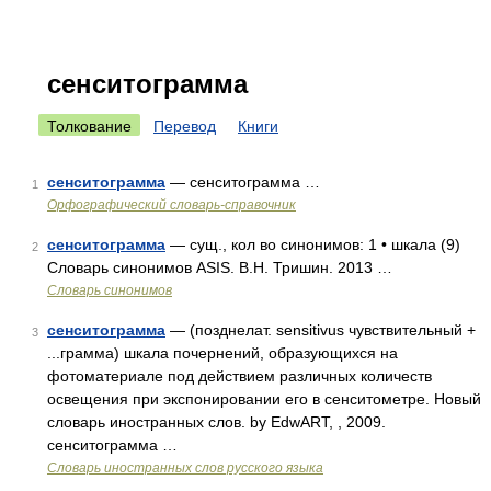
сенситограмма
Толкование
Перевод
Книги
сенситограмма
— сенситограмма …
1
Орфографический словарь-справочник
сенситограмма
— сущ., кол во синонимов: 1 • шкала (9)
2
Словарь синонимов ASIS. В.Н. Тришин. 2013 …
Словарь синонимов
сенситограмма
— (позднелат. sensitivus чувствительный +
3
...грамма) шкала почернений, образующихся на
фотоматериале под действием различных количеств
освещения при экспонировании его в сенситометре. Новый
словарь иностранных слов. by EdwART, , 2009.
сенситограмма …
Словарь иностранных слов русского языка